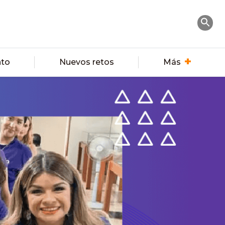
nto
Nuevos retos
Más