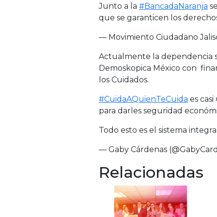
Junto a la
#BancadaNaranja
se
que se garanticen los derechos
— Movimiento Ciudadano Jali
Actualmente la dependencia s
Demoskopica México con financi
los Cuidados.
#CuidaAQuienTeCuida
es casi
para darles seguridad económic
Todo esto es el sistema integ
— Gaby Cárdenas (@GabyCar
Relacionadas