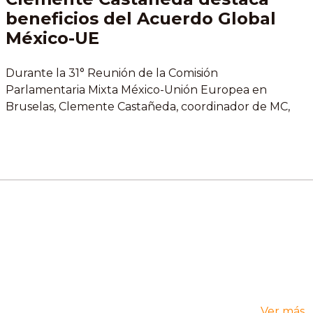
beneficios del Acuerdo Global
México-UE
Durante la 31° Reunión de la Comisión
Parlamentaria Mixta México-Unión Europea en
Bruselas, Clemente Castañeda, coordinador de MC,
destacó que la actualización del Acuerdo Global
fortalecerá el comercio, eliminará aranceles y
protegerá productos con denominación de origen
como el tequila y la vainilla de Papantla.El senador
subrayó que Jalisco lidera el comercio con Europa
y...
Ver más