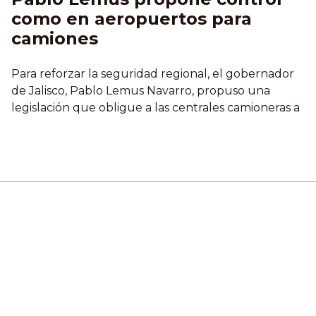
como en aeropuertos para
camiones
Para reforzar la seguridad regional, el gobernador
de Jalisco, Pablo Lemus Navarro, propuso una
legislación que obligue a las centrales camioneras a
implementar medidas similares a las de
aeropuertos: identificación, boletos con nombre del
pasajero y filtros de revisión. Durante la 4ª Reunión
de Autoridades de los Tres Órdenes de Gobierno en
Tepic, también planteó...