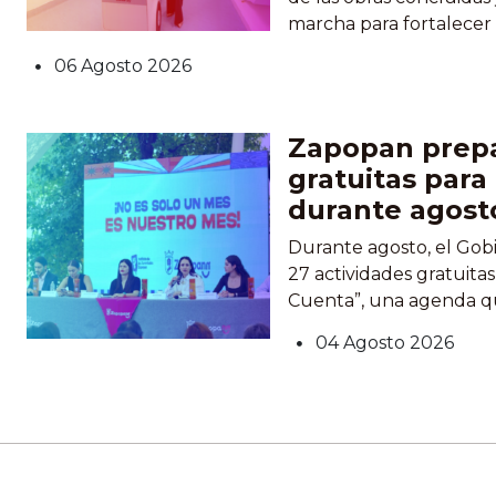
marcha para fortalecer 
salud, la movilidad, los 
06 Agosto 2026
conservación del patrim
superan los 400 millone
acciones destacan la reh
Zapopan prepa
unidades Cruz Verde Le
gratuitas para
durante agost
Durante agosto, el Gob
27 actividades gratuita
Cuenta”, una agenda q
culturales, deportivas, 
04 Agosto 2026
de participación ciudad
La iniciativa busca ofre
expresión y convivencia
participación de las y lo
pública....