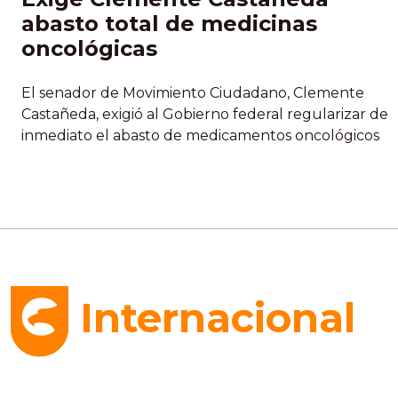
abasto total de medicinas
oncológicas
El senador de Movimiento Ciudadano, Clemente
Castañeda, exigió al Gobierno federal regularizar de
inmediato el abasto de medicamentos oncológicos
en Jalisco y en todo el país. Con un punto de
acuerdo presentado en la Comisión Permanente
del Congreso de la Unión, denunció que la
administración federal ha incumplido sus propios
plazos: “primero dijeron junio, luego...
Internacional