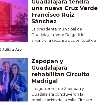
Guadalajara tendrá
para enfrentar la problemática del
una nueva Cruz Verde
agua que afecta a cerca de 200
Francisco Ruiz
colonias de Guadalajara. La
Sánchez
dirigente aseguró que, pese a la
falta de apoyo federal,...
La presidenta municipal de
Guadalajara, Vero Delgadillo,
anunció la reconstrucción total de
la Cruz Verde "Dr. Francisco Ruiz
3 Julio 2026
Sánchez", ubicada en el oriente de
la ciudad, con el objetivo de ofrecer
Zapopan y
instalaciones modernas, mayor
Guadalajara
capacidad hospitalaria y mejores
rehabilitan Circuito
servicios para las y los tapatíos. La
Madrigal
actual unidad dejará de operar el
próximo 5 de agosto...
Los gobiernos de Zapopan y
Guadalajara concluyeron la
rehabilitación de la calle Circuito