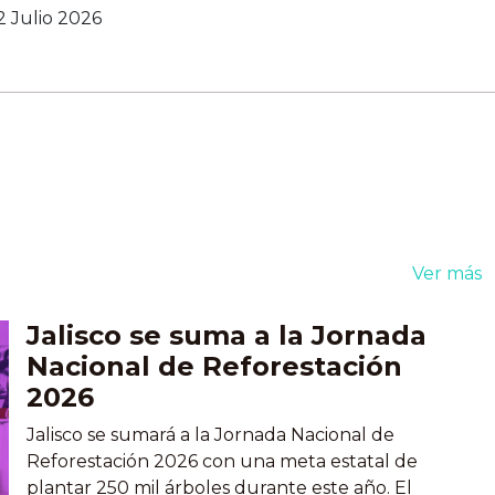
Madrigal, en la colonia Colinas de
2 Julio 2026
San Javier, como parte de un
proyecto conjunto para mejorar la
infraestructura vial y la movilidad en
la zona. La obra contó con una
inversión cercana a los 20 millones
de pesos, realizada en coordinación
con...
Ver más
Jalisco se suma a la Jornada
Nacional de Reforestación
2026
Jalisco se sumará a la Jornada Nacional de
Reforestación 2026 con una meta estatal de
plantar 250 mil árboles durante este año. El