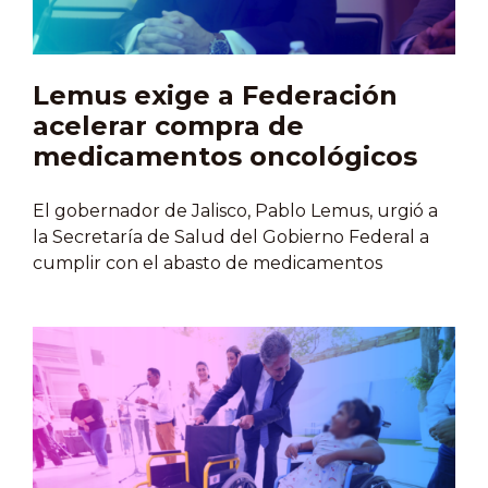
DIF, Karla Segura Juárez, subrayó el
compromiso del organismo de mantenerse…
Lemus exige a Federación
acelerar compra de
medicamentos oncológicos
El gobernador de Jalisco, Pablo Lemus, urgió a
la Secretaría de Salud del Gobierno Federal a
cumplir con el abasto de medicamentos
oncológicos, debido a que persiste el desabasto
en hospitales como el Instituto Jalisciense de
Cancerología y el Hospital Civil.El mandatario
aseguró que, aunque el estado ha invertido
recursos propios, la Federación debe asumir su
responsabilidad.De acuerdo con organizaciones
civiles, una veintena de medicamentos vitales
para tratar el cáncer, como Bleomicina,