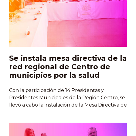
neurociencias y psicología.Durante el evento,
autoridades estatales destacaron la importancia
de abordar la salud mental desde un enfoque
integral, multidisciplinario e incluyente, con
especial atención en el Trastorno del Espectro
Autista, la ansiedad, la depresión y las adicciones,
principalmente en jóvenes. El congreso, de
modalidad híbrida, se…
Se instala mesa directiva de la
red regional de Centro de
municipios por la salud
Con la participación de 14 Presidentas y
Presidentes Municipales de la Región Centro, se
llevó a cabo la instalación de la Mesa Directiva de
la Red Regional Centro de Municipios por la
Salud 2024-2027. Se trata de una nueva etapa
de trabajo interinstitucional para fortalecer la
prevención de enfermedades y las condiciones