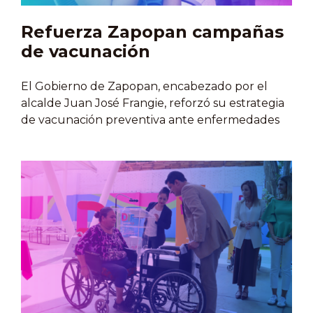
Refuerza Zapopan campañas
de vacunación
El Gobierno de Zapopan, encabezado por el
alcalde Juan José Frangie, reforzó su estrategia
de vacunación preventiva ante enfermedades
como el sarampión y la influenza, con el objetivo
de proteger la salud de la población,
especialmente de niñas, niños y grupos
vulnerables. La medida busca cerrar brechas de
cobertura y evitar brotes, en un contexto donde
la prevención sigue siendo clave. Las
autoridades municipales informaron que las
jornadas de vacunación se intensificarán en
centros de salud, módulos comunitarios y
puntos estratégicos del municipio como las
unidades de Cruz Verde y Hospitalito, facilitando