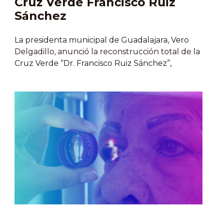
Cruz Verde Francisco Ruiz
Sánchez
La presidenta municipal de Guadalajara, Vero
Delgadillo, anunció la reconstrucción total de la
Cruz Verde “Dr. Francisco Ruiz Sánchez”,
ubicada en el oriente de la ciudad, con el
objetivo de ofrecer instalaciones modernas,
mayor capacidad hospitalaria y mejores servicios
para las y los tapatíos. La actual unidad dejará de
operar el próximo 5 de agosto para dar paso a la
construcción del nuevo edificio, que contará
con tres niveles, más quirófanos, salas de
choque, consultorios y un incremento en el
número de camas de hospitalización. Durante
este proceso, el personal será reubicado y la
atención continuará en otras unidades de Cruz…