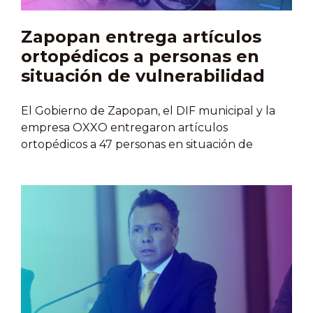
el acceso a biológicos de manera gratuita. El
llamado…
Zapopan entrega artículos
ortopédicos a personas en
situación de vulnerabilidad
El Gobierno de Zapopan, el DIF municipal y la
empresa OXXO entregaron artículos
ortopédicos a 47 personas en situación de
vulnerabilidad, incluyendo niñas, niños y
personas mayores, con el objetivo de mejorar su
calidad de vida. La entrega se realizó en las
instalaciones del DIF Zapopan y constó de sillas
de ruedas, andaderas, muletas, bastones y
aparatos auditivos con una inversión de más de
70 mil pesos.Michelle Greicha Frangie,
presidenta del Patronato DIF Zapopan, destacó
la importancia de estas acciones por su impacto
inmediato, mientras que la directora general del