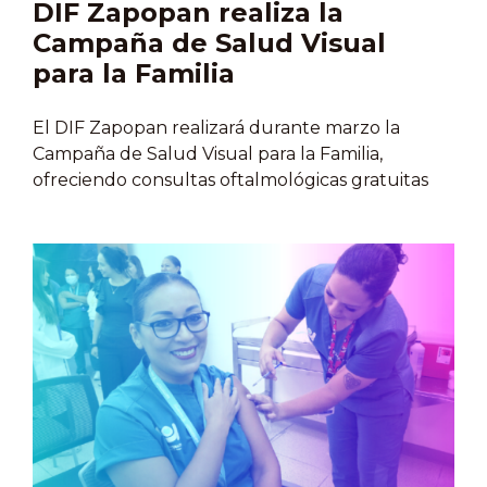
DIF Zapopan realiza la
Campaña de Salud Visual
para la Familia
El DIF Zapopan realizará durante marzo la
Campaña de Salud Visual para la Familia,
ofreciendo consultas oftalmológicas gratuitas
los martes y jueves en su Área Médica. Con
apoyo del Centro Oftalmológico San Ángel se
detectarán padecimientos como cataratas,
glaucoma, retinopatía diabética, estrabismo y
miopía, entre otros. La atención será de 9:30 a
14:00 horas en Laureles 777. En caso necesario,
pacientes podrán acceder a lentes a bajo costo o
ser canalizados a cirugía con tarifas
preferenciales.