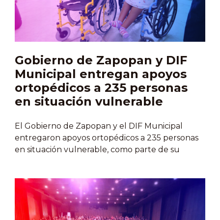
Cisplatino, Dacarbazina y Paclitaxel, no están
disponibles. Lemus advirtió que los retrasos en
licitaciones federales han postergado la entrega
hasta agosto, lo que afecta gravemente a los
pacientes que…
Gobierno de Zapopan y DIF
Municipal entregan apoyos
ortopédicos a 235 personas
en situación vulnerable
El Gobierno de Zapopan y el DIF Municipal
entregaron apoyos ortopédicos a 235 personas
en situación vulnerable, como parte de su
compromiso por construir una ciudad más
incluyente. Niñas, niños y personas mayores
recibieron de manera gratuita sillas de ruedas,
aparatos auditivos, lentes, andaderas, bastones y
pañales, con una inversión de casi 300 mil pesos.