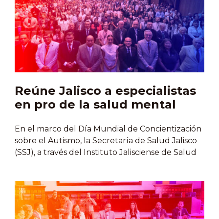
Desde 2021, más de dos mil personas han sido
beneficiadas con este tipo de apoyos.Durante el
evento, el alcalde de Zapopan destacó que
estos recursos provienen de los impuestos
ciudadanos y se destinan a quienes más lo
necesitan, con el objetivo de reducir
desigualdades.Por su parte,…
Reúne Jalisco a especialistas
en pro de la salud mental
En el marco del Día Mundial de Concientización
sobre el Autismo, la Secretaría de Salud Jalisco
(SSJ), a través del Instituto Jalisciense de Salud
Mental y Adicciones (SALME), inauguró el VIII
Congreso Internacional “Los Espectros
Diagnósticos en Salud Mental”, un espacio de
formación y diálogo que convoca a especialistas
nacionales e internacionales en psiquiatría,