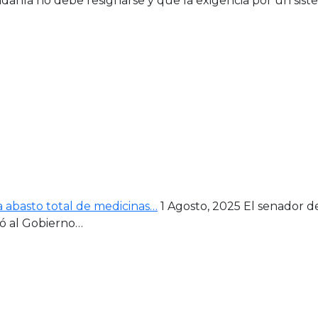
danía no debe resignarse y que la exigencia por un sist
 abasto total de medicinas…
1 Agosto, 2025
El senador d
ó al Gobierno…