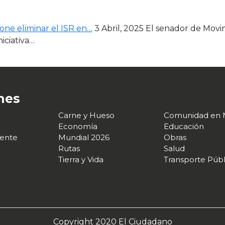
ne eliminar el ISR en…
3 Abril, 2025
El senador de Movi
iciativa…
nes
Carne y Hueso
Comunidad en 
Economía
Educación
ente
Mundial 2026
Obras
Rutas
Salud
Tierra y Vida
Transporte Públ
Copyright 2020 El Ciudadano