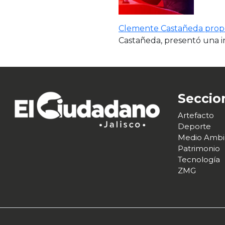
Clemente Castañeda propo
Castañeda, presentó una in
Seccio
Artefacto
Deporte
Medio Ambi
Patrimonio
Tecnología
ZMG