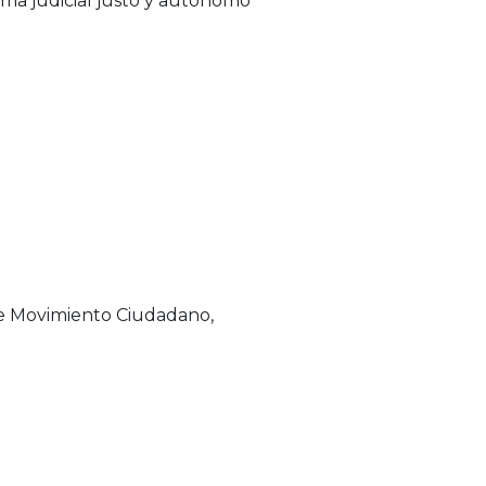
ema judicial justo y autónomo
e Movimiento Ciudadano,