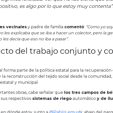
positivo,
es algo por lo que estoy muy contenta”
res vecinales
y padre de familia
comentó
:
“Como yo soy 
o les explicaba que se iba a hacer un colector, pero la
o les decía que eso no iba a pasar”
.
cto del trabajo conjunto y c
ual forma parte de la política estatal para la recuperación 
 la reconstrucción del tejido social desde la comunidad,
estatal y municipal.
ortantes obras, cabe señalar que
los tres campos de bé
sus respectivos
sistemas de riego
automático
y de il
 en dónde estoy, junto a
@PabloLemusN
: abajo del par