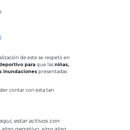
e
3
lización de este se respetó en
deportivo para
que las
niñas,
as inundaciones
presentadas
der contar con esta tan
aquí, estar activos con
a algo
negativo,
sino algo