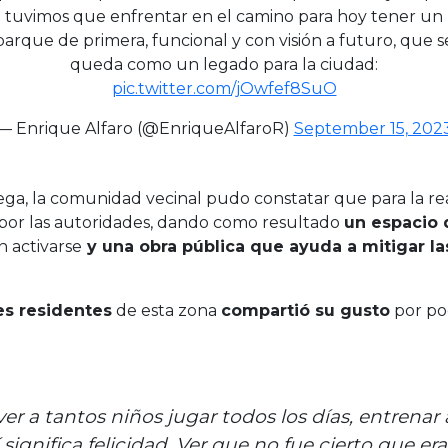
tuvimos que enfrentar en el camino para hoy tener un
parque de primera, funcional y con visión a futuro, que s
queda como un legado para la ciudad:
pic.twitter.com/jOwfef8SuO
— Enrique Alfaro (@EnriqueAlfaroR)
September 15, 202
ga, la comunidad vecinal pudo constatar que para la rea
por las autoridades, dando como resultado
un espacio 
 activarse
y una obra pública que ayuda a mitigar l
es residentes
de
esta zona
compartió su gusto
por po
r a tantos niños jugar todos los días, entrenar 
significa felicidad. Ver que no fue cierto que er