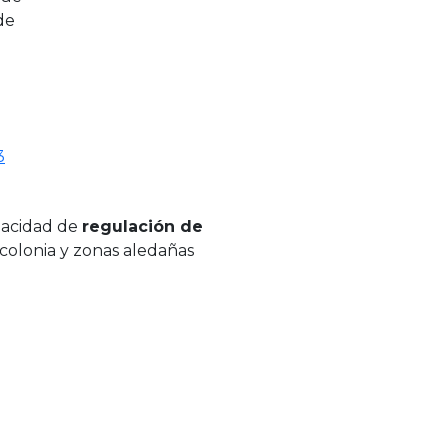
de
3
apacidad de
regulación de
 colonia y zonas aledañas