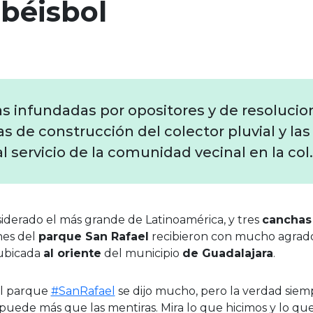
béisbol
s infundadas por opositores y de resolucion
as de construcción del colector pluvial y las
l servicio de la comunidad vecinal en la col.
siderado el más grande de Latinoamérica, y tres
canchas
nes del
parque San Rafael
recibieron con mucho agrado 
 ubicada
al oriente
del municipio
de Guadalajara
.
l parque
#SanRafael
se dijo mucho, pero la verdad siem
puede más que las mentiras. Mira lo que hicimos y lo qu