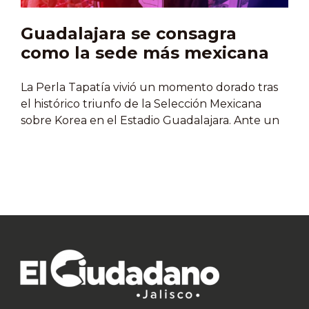
Guadalajara se consagra
como la sede más mexicana
La Perla Tapatía vivió un momento dorado tras
el histórico triunfo de la Selección Mexicana
sobre Korea en el Estadio Guadalajara. Ante un
estadio abarrotado, Jalisco demostró por qué es
el alma y la sede más mexicana de esta Copa del
Mundo 2026, combinando una organización
impecable de nivel internacional con el Orgullo
de nuestras tradiciones. El encuentro de gala
contó con un fuerte respaldo político y social,
destacando la presencia del gobernador de
Jalisco, Pablo Lemus Navarro, junto a las
alcaldesas y alcaldes metropolitanos de
Movimiento Ciudadano, como Verónica
Delgadillo, Gerardo Quirino y Juan José Frangie.