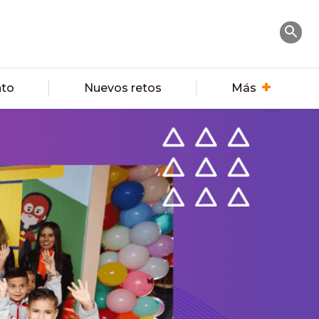
nto
Nuevos retos
Más