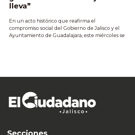
lleva”
En un acto histórico que reafirma el
compromiso social del Gobierno de Jalisco y el
Ayuntamiento de Guadalajara, este miércoles se
dio el banderazo de salida al programa
“Guadalajara te lleva”. Liderado por el
gobernador Pablo Lemus Navarro y la
presidenta municipal Verónica Delgadillo, este
innovador sistema de transporte gratuito llega
para transformar la vida de miles de familias en
el norte de la ciudad, cumpliendo una de las
promesas más esperadas por la ciudadanía y
consolidando un modelo de movilidad con
rostro humano. Con una inversión estratégica, el
programa arranca con dos rutas de 10 unidades
de última generación, equipadas…
Secciones