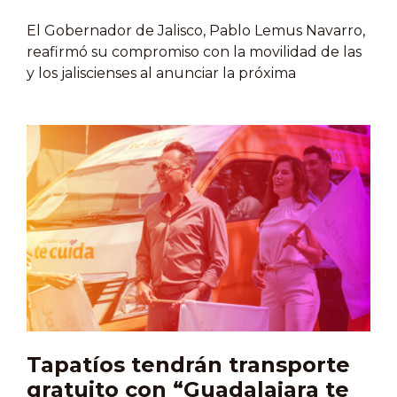
El Gobernador de Jalisco, Pablo Lemus Navarro,
reafirmó su compromiso con la movilidad de las
y los jaliscienses al anunciar la próxima
ampliación del sistema Mi Macro Periférico hasta
el Centro Histórico de Tonalá. Con esta decisión,
el mandatario busca consolidar el sistema BRT
más largo de Latinoamérica, garantizando que el
transporte público de calidad llegue a más
rincones del Área Metropolitana de Guadalajara.
Durante el anuncio, el mandatario destacó que
la administración estatal continúa invirtiendo
con determinación para construir el mejor
sistema de transporte de todo el país. “Para
nosotros el transporte público es muy
importante; así vamos a seguir…
Tapatíos tendrán transporte
gratuito con “Guadalajara te